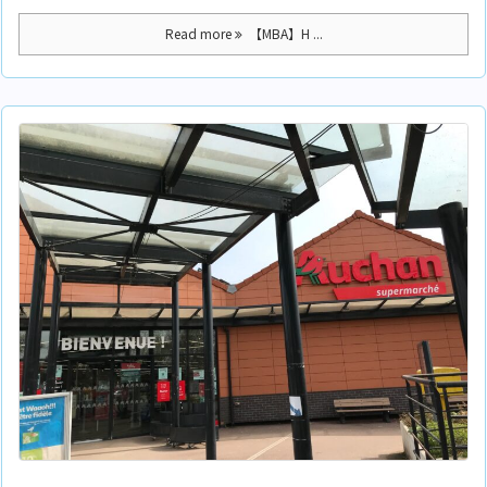
Read more
【MBA】H ...