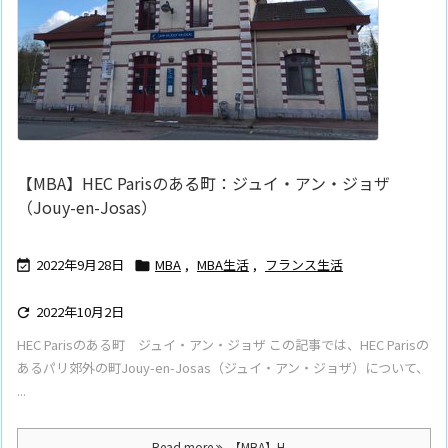
【MBA】HEC Parisのある町：ジュイ・アン・ジョザ
（Jouy-en-Josas）
2022年9月28日
MBA
,
MBA生活
,
フランス生活


2022年10月2日

HEC Parisのある町 ジュイ・アン・ジョザ この記事では、HEC Parisの
あるパリ郊外の町Jouy-en-Josas（ジュイ・アン・ジョザ）について、
...
Read more
【MBA】H ...