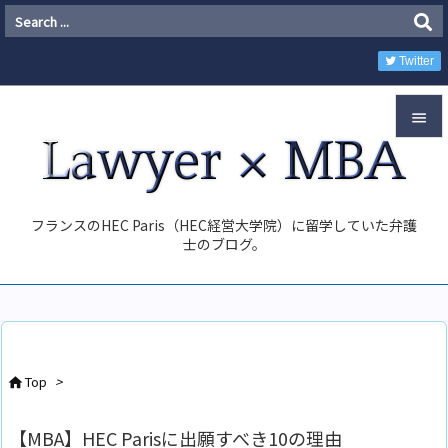
Twitter


Menu

フランスのHEC Paris（HEC経営大学院）に留学していた弁護
Sidebar
士のブログ。

Prev

Next

Top
>

Search
【MBA】HEC Parisに出願すべき10の理由