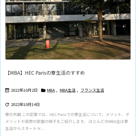
【MBA】HEC Parisの寮生活のすすめ
2022年10月2日
MBA
,
MBA生活
,
フランス生活


2022年10月14日

寮の外観 この記事では、HEC Parisでの寮生活について、メリット、デ
メリットや実際の部屋の様子をご紹介します。 ほとんどのMBA生は寮
生活からスタート H ...