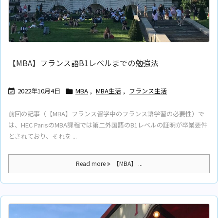
【MBA】フランス語B1レベルまでの勉強法
2022年10月4日
MBA
,
MBA生活
,
フランス生活


前回の記事（【MBA】フランス留学中のフランス語学習の必要性）で
は、HEC ParisのMBA課程では第二外国語のB1レベルの証明が卒業要件
とされており、それを ...
Read more
【MBA】 ...