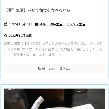
【留学生活】パリで和食を食べるなら
2022年10月11日
MBA
,
MBA生活
,
フランス生活


2022年10月28日

前回の記事（【留学生活】フランスのラーメン事情）では、パリでラ
ーメンが食べたくなったときに訪れるべきお店をご紹介しました。 し
かし、留学中とはいえ、たまにはラー ...
Read more
【留学生 ...