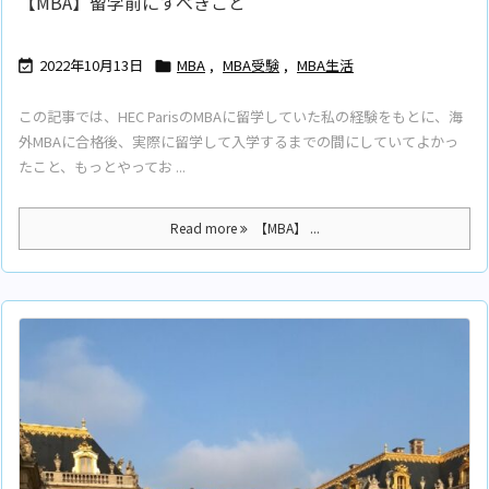
【MBA】留学前にすべきこと
2022年10月13日
MBA
,
MBA受験
,
MBA生活


この記事では、HEC ParisのMBAに留学していた私の経験をもとに、海
外MBAに合格後、実際に留学して入学するまでの間にしていてよかっ
たこと、もっとやってお ...
Read more
【MBA】 ...