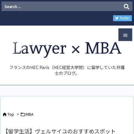
Twitter


Menu

フランスのHEC Paris（HEC経営大学院）に留学していた弁護
Sidebar
士のブログ。

Prev

Next

Top
>
MBA


Search
【留学生活】ヴェルサイユのおすすめスポット